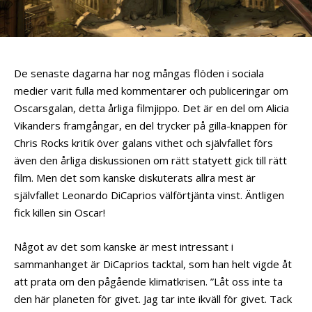
De senaste dagarna har nog mångas flöden i sociala
medier varit fulla med kommentarer och publiceringar om
Oscarsgalan, detta årliga filmjippo. Det är en del om Alicia
Vikanders framgångar, en del trycker på gilla-knappen för
Chris Rocks kritik över galans vithet och självfallet förs
även den årliga diskussionen om rätt statyett gick till rätt
film. Men det som kanske diskuterats allra mest är
självfallet Leonardo DiCaprios välförtjänta vinst. Äntligen
fick killen sin Oscar!
Något av det som kanske är mest intressant i
sammanhanget är DiCaprios tacktal, som han helt vigde åt
att prata om den pågående klimatkrisen. ”Låt oss inte ta
den här planeten för givet. Jag tar inte ikväll för givet. Tack