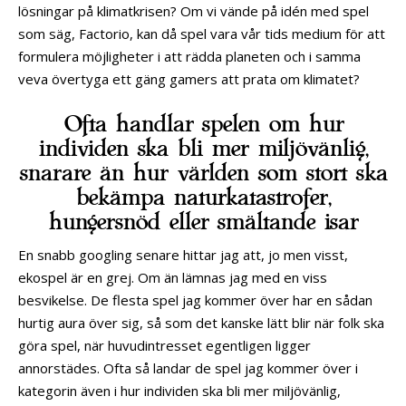
lösningar på klimatkrisen? Om vi vände på idén med spel
som säg, Factorio, kan då spel vara vår tids medium för att
formulera möjligheter i att rädda planeten och i samma
veva övertyga ett gäng gamers att prata om klimatet?
Ofta handlar spelen om hur
individen ska bli mer miljövänlig,
snarare än hur världen som stort ska
bekämpa naturkatastrofer,
hungersnöd eller smältande isar
En snabb googling senare hittar jag att, jo men visst,
ekospel är en grej. Om än lämnas jag med en viss
besvikelse. De flesta spel jag kommer över har en sådan
hurtig aura över sig, så som det kanske lätt blir när folk ska
göra spel, när huvudintresset egentligen ligger
annorstädes. Ofta så landar de spel jag kommer över i
kategorin även i hur individen ska bli mer miljövänlig,