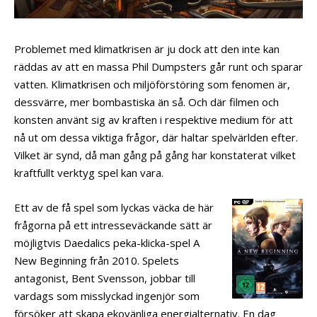
Problemet med klimatkrisen är ju dock att den inte kan
räddas av att en massa Phil Dumpsters går runt och sparar
vatten. Klimatkrisen och miljöförstöring som fenomen är,
dessvärre, mer bombastiska än så. Och där filmen och
konsten använt sig av kraften i respektive medium för att
nå ut om dessa viktiga frågor, där haltar spelvärlden efter.
Vilket är synd, då man gång på gång har konstaterat vilket
kraftfullt verktyg spel kan vara.
Ett av de få spel som lyckas väcka de här
frågorna på ett intresseväckande sätt är
möjligtvis Daedalics peka-klicka-spel A
New Beginning från 2010. Spelets
antagonist, Bent Svensson, jobbar till
vardags som misslyckad ingenjör som
försöker att skapa ekovänliga energialternativ. En dag