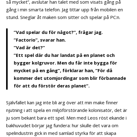
så mycket”, avslutar han talet med som visats gång på
gång i min smarta telefon. Jag tittar upp från mobilen en
stund. Sneglar åt maken som sitter och spelar på PC:n.
”Vad spelar du för något?”, frågar jag.
”Factorio”, svarar han.
”Vad är det?”
”Ett spel där du har landat på en planet och
bygger kolgruvor. Men du får inte bygga för
mycket på en gång”, förklarar han, ”För då
kommer det utomjordingar som blir förbannade
för att du förstör deras planet”.
Självfallet kan jag inte bli arg över att min make finner
njutning i att spela en miljöförstörande kolonisatör, det är
ju som bekant bara ett spel. Men med Leos röst ekande i
bakhuvudet börjar jag fundera: hur skulle det vara om
spelindustrin gick in med samlad styrka för att skapa