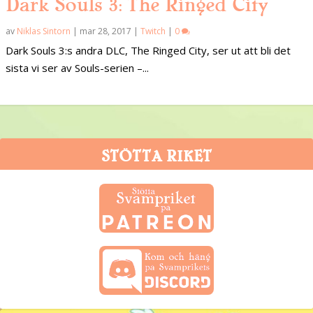
Dark Souls 3: The Ringed City
av
Niklas Sintorn
|
mar 28, 2017
|
Twitch
|
0
Dark Souls 3:s andra DLC, The Ringed City, ser ut att bli det
sista vi ser av Souls-serien –...
STÖTTA RIKET