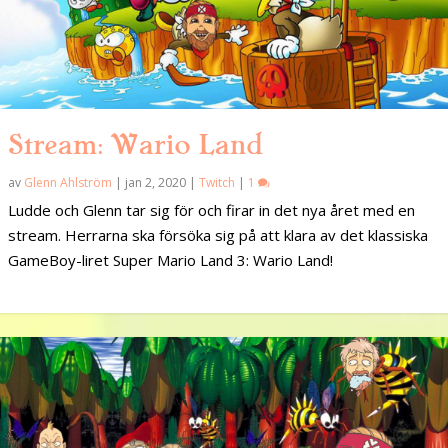
Stream: Wario Land
av
Glenn Ahlström
|
jan 2, 2020
|
Twitch
|
1
Ludde och Glenn tar sig för och firar in det nya året med en
stream. Herrarna ska försöka sig på att klara av det klassiska
GameBoy-liret Super Mario Land 3: Wario Land!