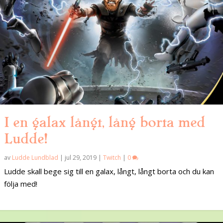
I en galax långt, lång borta med
Ludde!
av
Ludde Lundblad
|
jul 29, 2019
|
Twitch
|
0
Ludde skall bege sig till en galax, långt, långt borta och du kan
följa med!