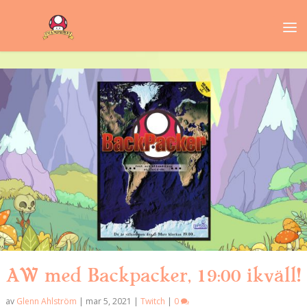
AW med Backpacker, 19:00 ikväll!
av
Glenn Ahlström
|
mar 5, 2021
|
Twitch
|
0