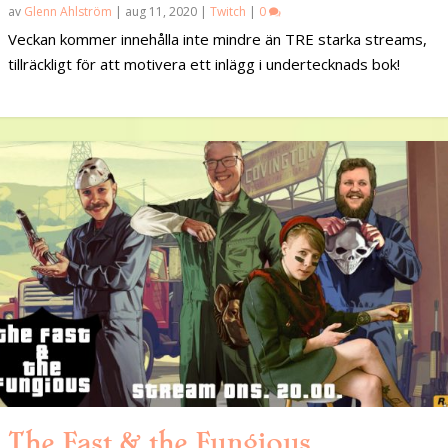
av
Glenn Ahlström
|
aug 11, 2020
|
Twitch
|
0
Veckan kommer innehålla inte mindre än TRE starka streams,
tillräckligt för att motivera ett inlägg i undertecknads bok!
The Fast & the Fungious