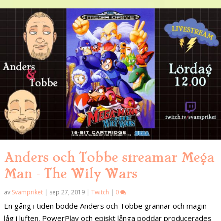
Anders och Tobbe streamar Mega
Man – The Wily Wars
av
Svampriket
|
sep 27, 2019
|
Twitch
|
0
En gång i tiden bodde Anders och Tobbe grannar och magin
låg i luften. PowerPlay och episkt långa poddar producerades