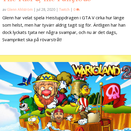
av
Glenn Ahlström
|
jul 28, 2020
|
Twitch
|
0
Glenn har velat spela Heistuppdragen i GTA V cirka hur länge
som helst, men har tyvärr aldrig tagit sig för. Äntligen har han
dock lyckats tjata ner några svampar, och nu är det dags,
Svampriket ska på rövarstråt!