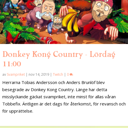
Donkey Kong Country – Lördag
11:00
av
Svampriket
|
nov 14, 2019
|
Twitch
|
0
Herrarna Tobias Andersson och Anders Brunlöf blev
besegrade av Donkey Kong Country. Länge har detta
misslyckande gäckat svampriket, inte minst för allas våran
Tobbefix. Äntligen är det dags för återkomst, för revansch och
för upprättelse.