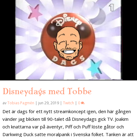
Disneydags med Tobbe
av
Tobias Pagmén
|
jun 29, 2019
|
Twitch
|
0
Det är dags för ett nytt streamkoncept igen, den här gången
vänder jag blicken till 90-talet då Disneydags gick TV. Joakim
och knattarna var på äventyr, Piff och Puff löste gåtor och
Darkwing Duck satte moralpanik i Svenska folket. Tanken är att