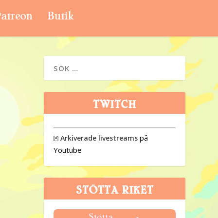
atreon
Butik
TWITCH
på
Arkiverade livestreams

Youtube
STÖTTA RIKET