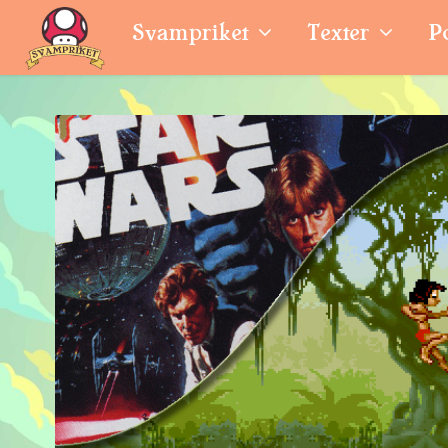
Svampriket
Texter
P