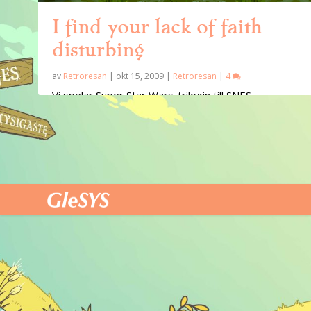
I find your lack of faith
disturbing
av
Retroresan
|
okt 15, 2009
|
Retroresan
|
4
Vi spelar Super Star Wars-trilogin till SNES.