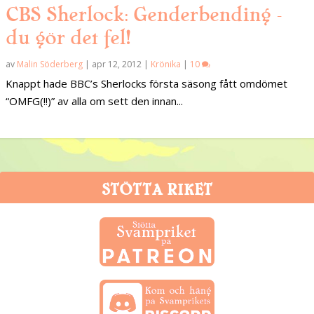
CBS Sherlock: Genderbending –
du gör det fel!
av
Malin Söderberg
|
apr 12, 2012
|
Krönika
|
10
Knappt hade BBC’s Sherlocks första säsong fått omdömet
“OMFG(!!)” av alla om sett den innan...
STÖTTA RIKET