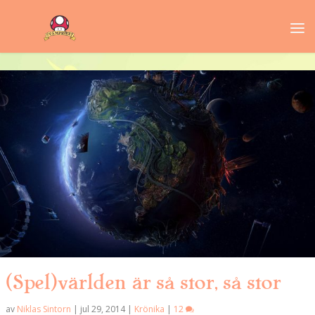
(Spel)världen är så stor, så stor
av
Niklas Sintorn
|
jul 29, 2014
|
Krönika
|
12