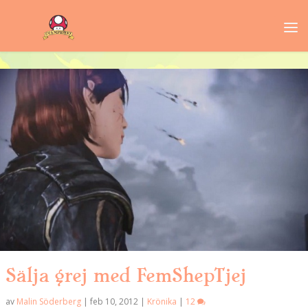
Sälja grej med FemShepTjej
av
Malin Söderberg
|
feb 10, 2012
|
Krönika
|
12