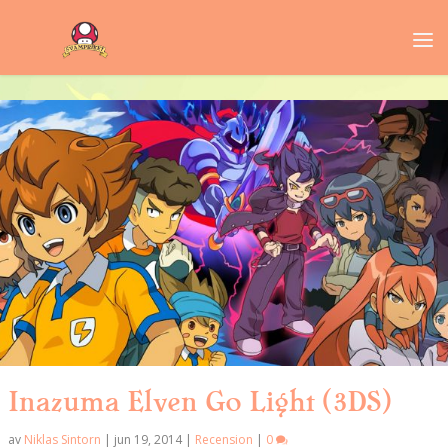
Inazuma Elven Go Light (3DS)
av
Niklas Sintorn
|
jun 19, 2014
|
Recension
|
0