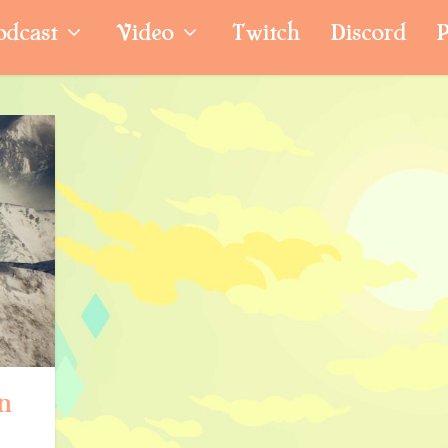
odcast
Video
Twitch
Discord
P
n