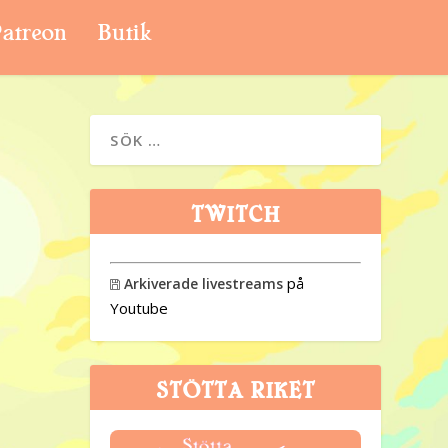
atreon
Butik
TWITCH
på
Arkiverade livestreams

Youtube
STÖTTA RIKET