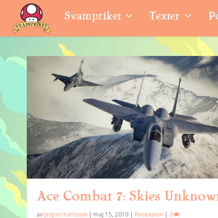
Svampriket
Texter
P
Ace Combat 7: Skies Unknow
av
Jesper Karlsson
|
maj 15, 2019
|
Recension
|
0