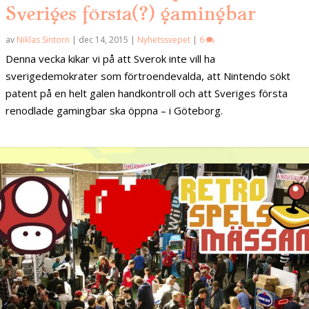
Sveriges första(?) gamingbar
av
Niklas Sintorn
|
dec 14, 2015
|
Nyhetssvepet
|
6
Denna vecka kikar vi på att Sverok inte vill ha
sverigedemokrater som förtroendevalda, att Nintendo sökt
patent på en helt galen handkontroll och att Sveriges första
renodlade gamingbar ska öppna – i Göteborg.