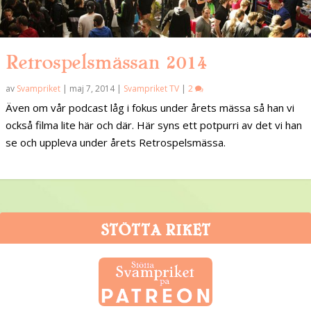
Retrospelsmässan 2014
av
Svampriket
|
maj 7, 2014
|
Svampriket TV
|
2
Även om vår podcast låg i fokus under årets mässa så han vi
också filma lite här och där. Här syns ett potpurri av det vi han
se och uppleva under årets Retrospelsmässa.
STÖTTA RIKET