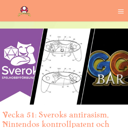
Vecka 51: Sveroks antirasism,
Nintendos kontrollpatent och