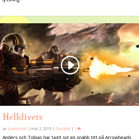
Helldivers
av
Svampriket
|
mar 2, 2015
|
Quicktitt
|
1
Anders och Tobias har tagit sig en snabb titt på Arrowheads