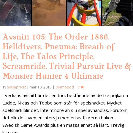
Avsnitt 105: The Order 1886,
Helldivers, Pneuma: Breath of
Life, The Talos Principle,
Screamride, Trivial Pursuit Live &
Monster Hunter 4 Ultimate
av
Svampriket
|
mar 10, 2015
|
Svamppod
|
7
I veckans avsnitt är det en trio, bestående av de tre pojkarna
Ludde, Niklas och Tobbe som står för spelsnacket. Mycket
spelsnack blir det. Inte mindre än sju spel avhandlas. Förutom
det blir det även en intervju med en av filurerna bakom
Swedish Game Awards plus en massa annat så klart. Trevlig
lyssning.