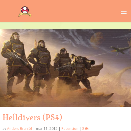
Helldivers (PS4)
av
Anders Brunlöf
|
mar 11, 2015
|
Recension
|
8