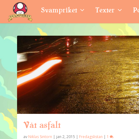
Svampriket
Texter
P
Våt asfalt
av
Niklas Sintorn
|
jan 2, 2015
|
Fredagslistan
|
1