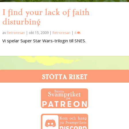
I find your lack of faith
disturbing
av
Retroresan
|
okt 15, 2009
|
Retroresan
|
4
Vi spelar Super Star Wars-trilogin till SNES.
STÖTTA RIKET