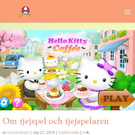
Om tjejspel och tjejspelaren
av
Gästskribent
|
sep 27, 2014
|
Gästkrönika
|
6