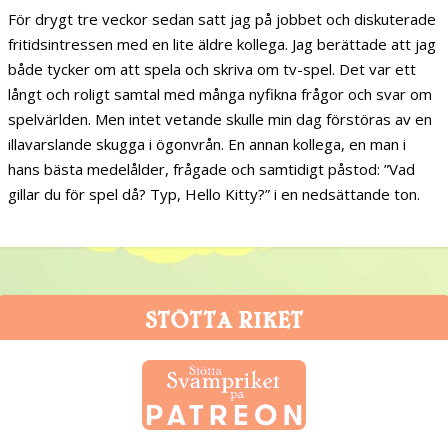
För drygt tre veckor sedan satt jag på jobbet och diskuterade
fritidsintressen med en lite äldre kollega. Jag berättade att jag
både tycker om att spela och skriva om tv-spel. Det var ett
långt och roligt samtal med många nyfikna frågor och svar om
spelvärlden. Men intet vetande skulle min dag förstöras av en
illavarslande skugga i ögonvrån. En annan kollega, en man i
hans bästa medelålder, frågade och samtidigt påstod: ”Vad
gillar du för spel då? Typ, Hello Kitty?” i en nedsättande ton.
STÖTTA RIKET