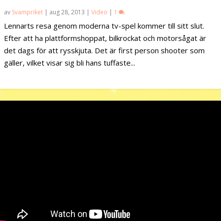
av
Svampriket
|
aug 28, 2013
|
Video
|
1
Lennarts resa genom moderna tv-spel kommer till sitt slut.
Efter att ha plattformshoppat, bilkrockat och motorsågat är
det dags för att rysskjuta. Det är first person shooter som
gäller, vilket visar sig bli hans tuffaste...