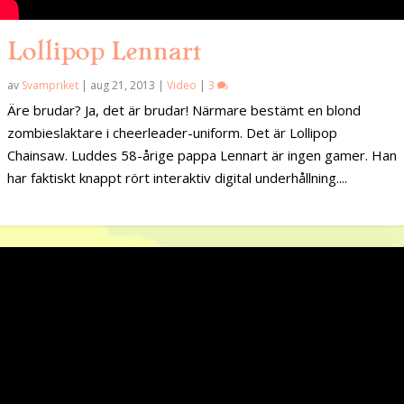
Lollipop Lennart
av
Svampriket
|
aug 21, 2013
|
Video
|
3
Äre brudar? Ja, det är brudar! Närmare bestämt en blond
zombieslaktare i cheerleader-uniform. Det är Lollipop
Chainsaw. Luddes 58-årige pappa Lennart är ingen gamer. Han
har faktiskt knappt rört interaktiv digital underhållning....