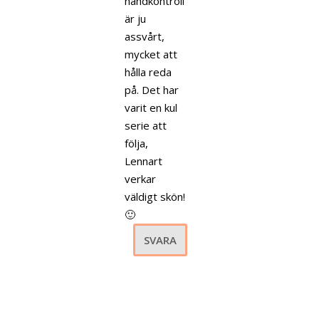
handkontroll
är ju
assvårt,
mycket att
hålla reda
på. Det har
varit en kul
serie att
följa,
Lennart
verkar
väldigt skön!
🙂
SVARA