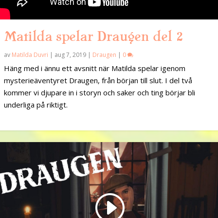
Matilda spelar Draugen del 2
av
Matilda Duvri
|
aug 7, 2019
|
Draugen
|
0
Häng med i ännu ett avsnitt när Matilda spelar igenom
mysterieäventyret Draugen, från början till slut. I del två
kommer vi djupare in i storyn och saker och ting börjar bli
underliga på riktigt.