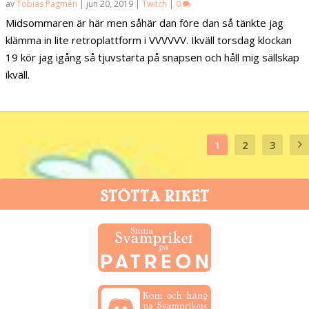
av
Tobias Pagmén
|
jun 20, 2019
|
Twitch
|
0
Midsommaren är här men såhär dan före dan så tänkte jag
klämma in lite retroplattform i VVVVVV. Ikväll torsdag klockan
19 kör jag igång så tjuvstarta på snapsen och håll mig sällskap
ikväll.
1
2
3
STÖTTA RIKET