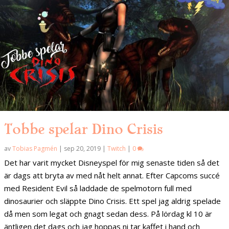
Tobbe spelar Dino Crisis
av
Tobias Pagmén
|
sep 20, 2019
|
Twitch
|
0
Det har varit mycket Disneyspel för mig senaste tiden så det
är dags att bryta av med nåt helt annat. Efter Capcoms succé
med Resident Evil så laddade de spelmotorn full med
dinosaurier och släppte Dino Crisis. Ett spel jag aldrig spelade
då men som legat och gnagt sedan dess. På lördag kl 10 är
äntligen det dags och jag hoppas ni tar kaffet i hand och