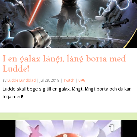
I en galax långt, lång borta med
Ludde!
av
Ludde Lundblad
|
jul 29, 2019
|
Twitch
|
0
Ludde skall bege sig till en galax, långt, långt borta och du kan
följa med!