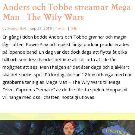
Anders och Tobbe streamar Mega
Man – The Wily Wars
av
Svampriket
|
sep 27, 2019
|
Twitch
|
0
En gång i tiden bodde Anders och Tobbe grannar och magin
låg i luften. PowerPlay och episkt långa poddar producerades
på löpande band. En dag var det dock dags att flytta åt olika
håll och sen dess händer det inte allt för ofta att de får
möjlighet att ses. Men i helgen är det åter dags och självklart
ska det spelas spel. På lördag klockan 12 kan ni hänga med när
grabbarna tar sig an Mega Man – The Wily Wars till Mega
Drive, Capcoms ”remake” av de tre första spelen. Hoppas ni
vill hänga med oss i chatten, nostalgi utlovas.