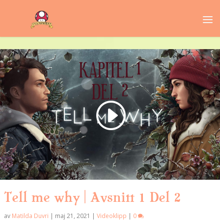
Tell me why | Avsnitt 1 Del 2
av
Matilda Duvri
|
maj 21, 2021
|
Videoklipp
|
0