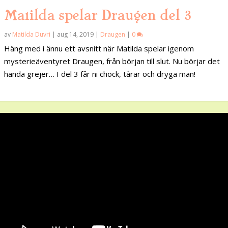
Matilda spelar Draugen del 3
av
Matilda Duvri
|
aug 14, 2019
|
Draugen
|
0
Häng med i ännu ett avsnitt när Matilda spelar igenom
mysterieäventyret Draugen, från början till slut. Nu börjar det
hända grejer… I del 3 får ni chock, tårar och dryga män!