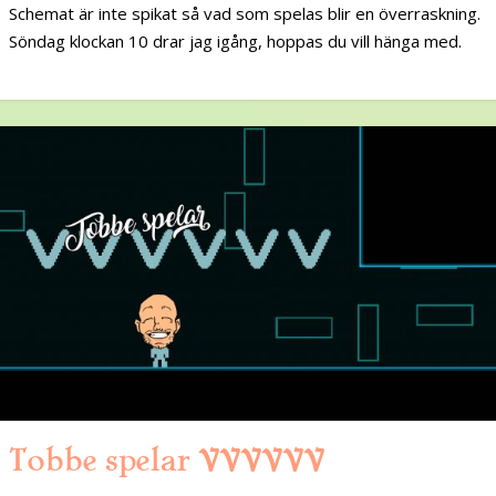
Schemat är inte spikat så vad som spelas blir en överraskning.
Söndag klockan 10 drar jag igång, hoppas du vill hänga med.
Tobbe spelar VVVVVV