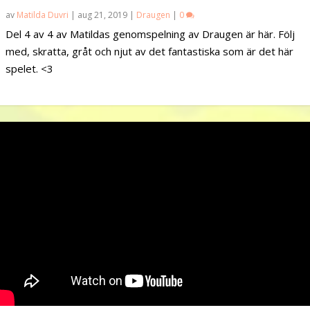
av
Matilda Duvri
|
aug 21, 2019
|
Draugen
|
0
Del 4 av 4 av Matildas genomspelning av Draugen är här. Följ
med, skratta, gråt och njut av det fantastiska som är det här
spelet. <3