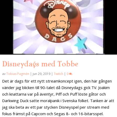
Disneydags med Tobbe
av
Tobias Pagmén
|
jun 29, 2019
|
Twitch
|
0
Det är dags för ett nytt streamkoncept igen, den här gången
vänder jag blicken till 90-talet då Disneydags gick TV. Joakim
och knattarna var på äventyr, Piff och Puff löste gåtor och
Darkwing Duck satte moralpanik i Svenska folket. Tanken är att
jag ska beta av ett par stycken Disneyspel per stream med
fokus främst på Capcom och Segas 8- och 16-bitarsspel.