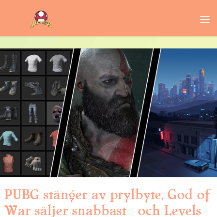
PUBG stänger av prylbyte, God of
War säljer snabbast – och Levels