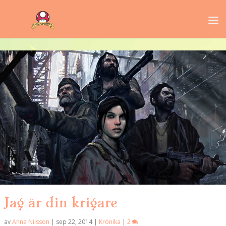
Jag är din krigare
av
Anna Nilsson
|
sep 22, 2014
|
Krönika
|
2