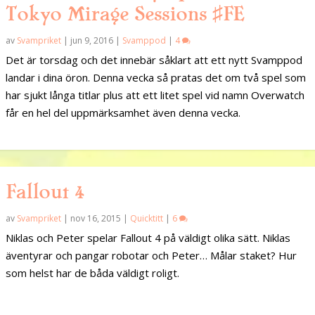
Tokyo Mirage Sessions ♯FE
av
Svampriket
|
jun 9, 2016
|
Svamppod
|
4
Det är torsdag och det innebär såklart att ett nytt Svamppod
landar i dina öron. Denna vecka så pratas det om två spel som
har sjukt långa titlar plus att ett litet spel vid namn Overwatch
får en hel del uppmärksamhet även denna vecka.
Fallout 4
av
Svampriket
|
nov 16, 2015
|
Quicktitt
|
6
Niklas och Peter spelar Fallout 4 på väldigt olika sätt. Niklas
äventyrar och pangar robotar och Peter… Målar staket? Hur
som helst har de båda väldigt roligt.