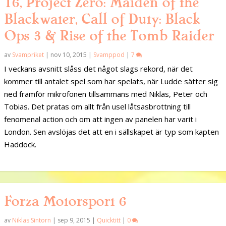
16, Project Zero: Maiden of the
Blackwater, Call of Duty: Black
Ops 3 & Rise of the Tomb Raider
av
Svampriket
|
nov 10, 2015
|
Svamppod
|
7
I veckans avsnitt slåss det något slags rekord, när det
kommer till antalet spel som har spelats, när Ludde sätter sig
ned framför mikrofonen tillsammans med Niklas, Peter och
Tobias. Det pratas om allt från usel låtsasbrottning till
fenomenal action och om att ingen av panelen har varit i
London. Sen avslöjas det att en i sällskapet är typ som kapten
Haddock.
Forza Motorsport 6
av
Niklas Sintorn
|
sep 9, 2015
|
Quicktitt
|
0