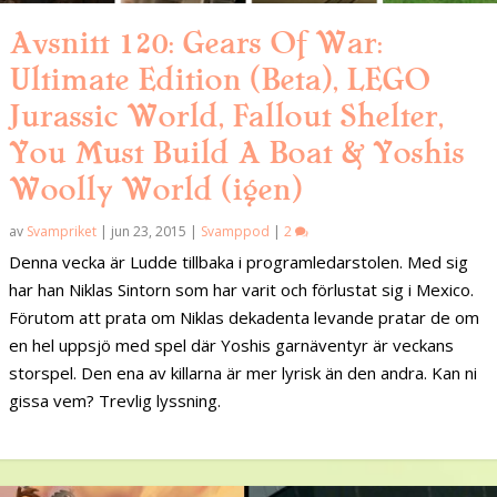
Avsnitt 120: Gears Of War:
Ultimate Edition (Beta), LEGO
Jurassic World, Fallout Shelter,
You Must Build A Boat & Yoshis
Woolly World (igen)
av
Svampriket
|
jun 23, 2015
|
Svamppod
|
2
Denna vecka är Ludde tillbaka i programledarstolen. Med sig
har han Niklas Sintorn som har varit och förlustat sig i Mexico.
Förutom att prata om Niklas dekadenta levande pratar de om
en hel uppsjö med spel där Yoshis garnäventyr är veckans
storspel. Den ena av killarna är mer lyrisk än den andra. Kan ni
gissa vem? Trevlig lyssning.