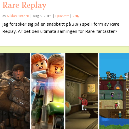
Rare Replay
av
Niklas Sintorn
|
aug 5, 2015
|
Quicktitt
|
2
Jag försöker sig på en snabbtitt på 30(!) spel i form av Rare
Replay. Är det den ultimata samlingen för Rare-fantasten?