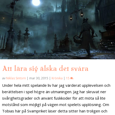
Att lära sig älska det svåra
av
Niklas Sintorn
|
mar 30, 2015
|
Krönika
|
15
Under hela mitt spelande liv har jag värderat upplevelsen och
berättelsen i spel högre än utmaningen. Jag har skruvat ner
svårighetsgrader och använt fuskkoder för att möta så lite
motstånd som möjligt på vägen mot spelets upplösning. Om
Tobias här på Svampriket läser detta sitter han troligen och