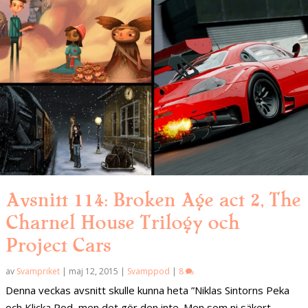
Avsnitt 114: Broken Age act 2, The
Charnel House Trilogy och
Project Cars
av
Svampriket
|
maj 12, 2015
|
Svamppod
|
8
Denna veckas avsnitt skulle kunna heta ”Niklas Sintorns Peka
och Klicka Pod, men det gör den inte. Men som ni säkert