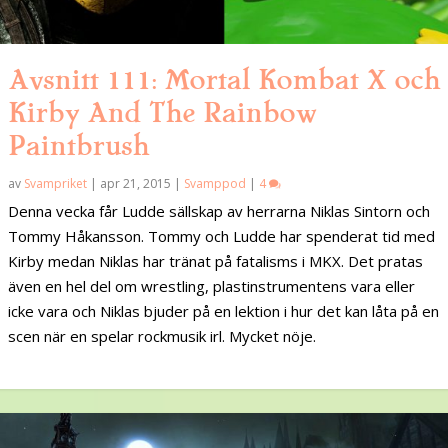
Avsnitt 111: Mortal Kombat X och
Kirby And The Rainbow
Paintbrush
av
Svampriket
|
apr 21, 2015
|
Svamppod
|
4
Denna vecka får Ludde sällskap av herrarna Niklas Sintorn och
Tommy Håkansson. Tommy och Ludde har spenderat tid med
Kirby medan Niklas har tränat på fatalisms i MKX. Det pratas
även en hel del om wrestling, plastinstrumentens vara eller
icke vara och Niklas bjuder på en lektion i hur det kan låta på en
scen när en spelar rockmusik irl. Mycket nöje.