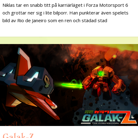
Niklas tar en snabb titt på karriärläget i Forza Motorsport 6
och grottar ner sig i lite bilporr. Han punkterar även spelets
bild av Rio de Janeiro som en ren och städad stad
Galak-Z