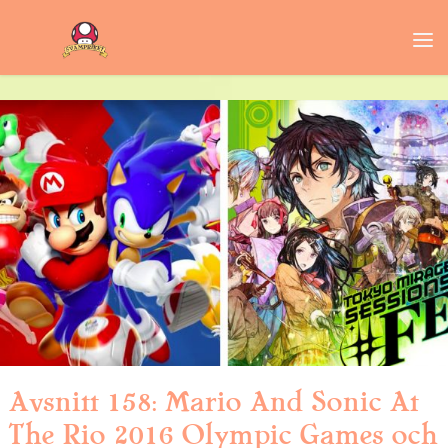
Avsnitt 158: Mario And Sonic At
The Rio 2016 Olympic Games och