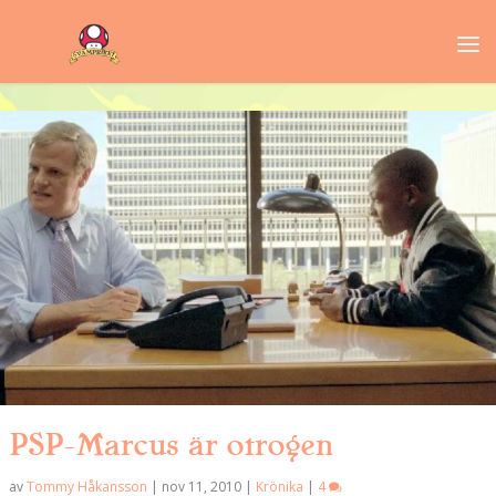
PSP-Marcus är otrogen
av
Tommy Håkansson
|
nov 11, 2010
|
Krönika
|
4