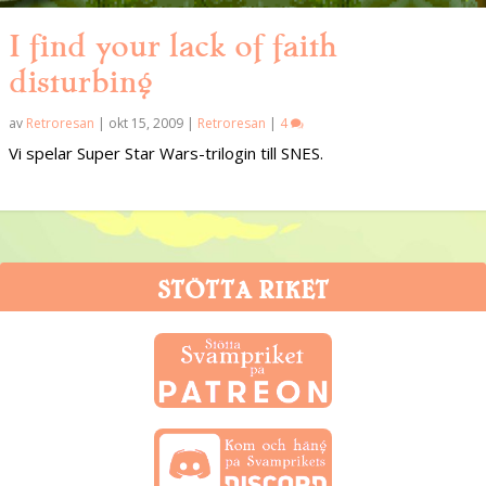
I find your lack of faith
disturbing
av
Retroresan
|
okt 15, 2009
|
Retroresan
|
4
Vi spelar Super Star Wars-trilogin till SNES.
STÖTTA RIKET