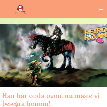
Han har onda ögon, nu måste vi
besegra honom!