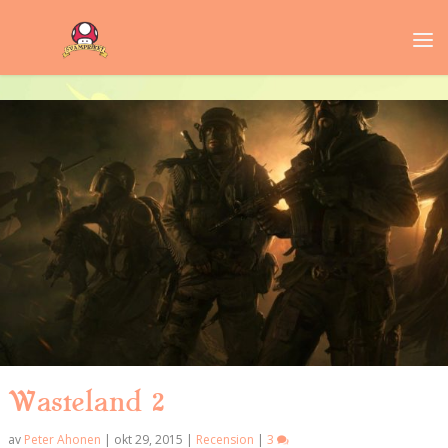
Wasteland 2
av
Peter Ahonen
|
okt 29, 2015
|
Recension
|
3