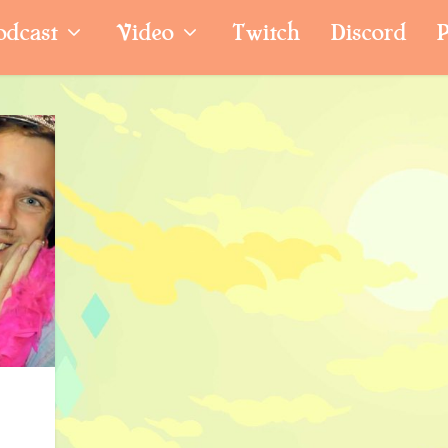
odcast
Video
Twitch
Discord
P