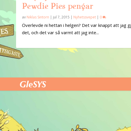
Pewdie Pies pengar
av
Niklas Sintorn
|
jul 7, 2015
|
Nyhetssvepet
|
0
Överlevde ni hettan i helgen? Det var knappt att jag g
det, och det var så varmt att jag inte...