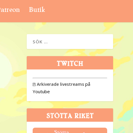
atreon
Butik
TWITCH
på
Arkiverade livestreams

Youtube
STÖTTA RIKET