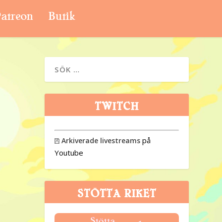
atreon
Butik
TWITCH
på
Arkiverade livestreams

Youtube
STÖTTA RIKET