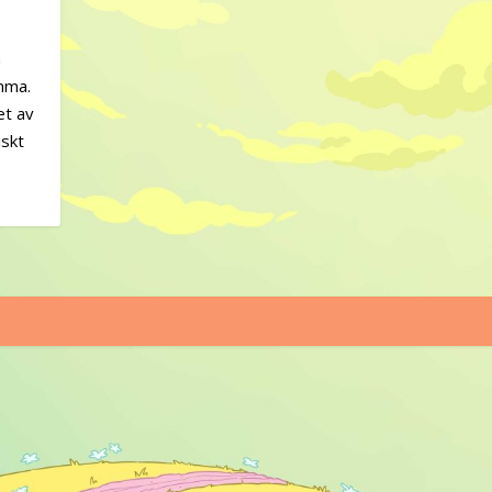
a
mma.
et av
iskt