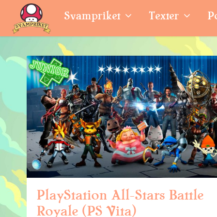
Svampriket
Texter
P
PlayStation All-Stars Battle
Royale (PS Vita)