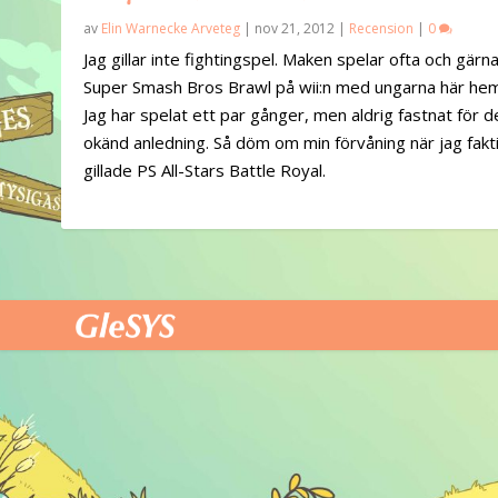
av
Elin Warnecke Arveteg
|
nov 21, 2012
|
Recension
|
0
Jag gillar inte fightingspel. Maken spelar ofta och gärn
Super Smash Bros Brawl på wii:n med ungarna här he
Jag har spelat ett par gånger, men aldrig fastnat för d
okänd anledning. Så döm om min förvåning när jag fakt
gillade PS All-Stars Battle Royal.