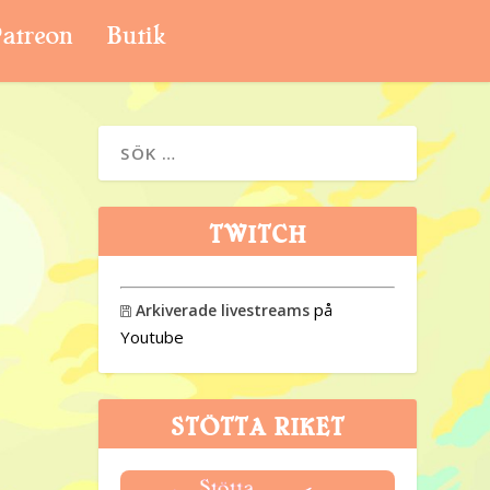
atreon
Butik
TWITCH
på
Arkiverade livestreams

Youtube
STÖTTA RIKET