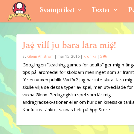
Svampriket
Texter
P
Jag vill ju bara lära mig!
av
Glenn Ahlström
|
mar 15, 2016
|
Krönika
|
5
Googlingen ”teaching games for adults” ger mig mång
tips på läromedel för skolbarn men inget som är fram
för en vuxen publik. Varför? Jag har inte slutat lära mig.
skulle vilja se dessa typer av spel, men utvecklade fö
vuxna Glenn. Pedagogiska spel som lär mig
andragradsekvationer eller om hur den kinesiske tänk
Konfucius tänkte, saknas helt på App Store.