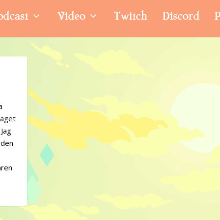
odcast
Video
Twitch
Discord
P
a
taget
 Jag
r den
aren