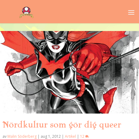
Nördkultur som gör dig queer
av
Malin Söderberg
|
aug 1, 2012
|
Artikel
|
12