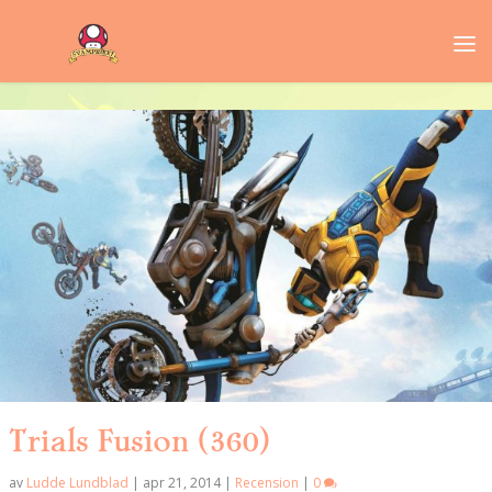
Trials Fusion (360)
av
Ludde Lundblad
|
apr 21, 2014
|
Recension
|
0