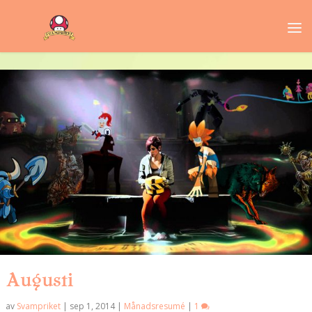
Augusti
av
Svampriket
|
sep 1, 2014
|
Månadsresumé
|
1