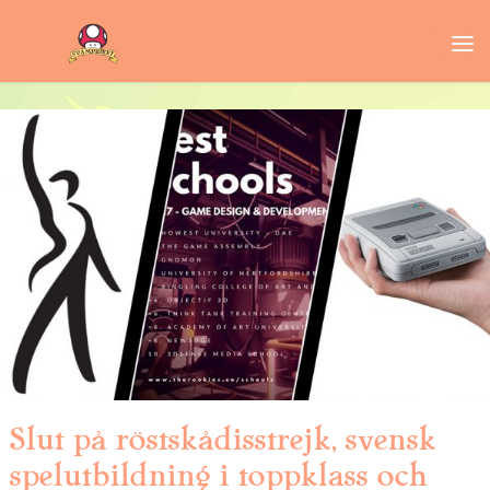
Slut på röstskådisstrejk, svensk
spelutbildning i toppklass och