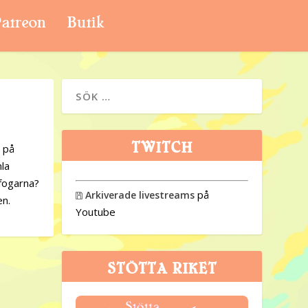
atreon
Butik
TWITCH
e på
la
 fogarna?
på
Arkiverade livestreams

en.
Youtube
STÖTTA RIKET