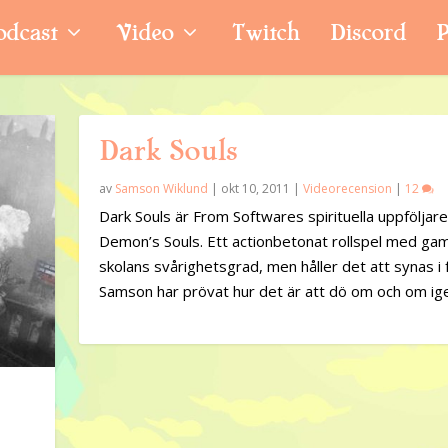
odcast
Video
Twitch
Discord
P
Dark Souls
av
Samson Wiklund
|
okt 10, 2011
|
Videorecension
|
12
Dark Souls är From Softwares spirituella uppföljar
Demon’s Souls. Ett actionbetonat rollspel med gam
skolans svårighetsgrad, men håller det att synas i
Samson har prövat hur det är att dö om och om ig