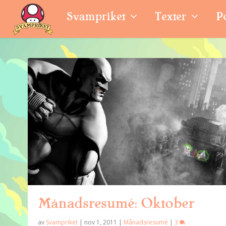
Svampriket
Texter
P
Månadsresumé: Oktober
av
Svampriket
|
nov 1, 2011
|
Månadsresumé
|
3