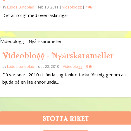
av
Ludde Lundblad
|
feb 10, 2011
|
Videoblogg
|
4
Det är roligt med överraskningar
Videoblogg – Nyårskarameller
av
Ludde Lundblad
|
dec 28, 2010
|
Videoblogg
|
9
Då var snart 2010 till ända. Jag tänkte tacka för mig genom att
bjuda på en lite annorlunda...
STÖTTA RIKET