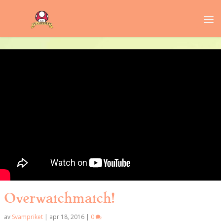
Overwatchmatch!
av
Svampriket
|
apr 18, 2016
|
0