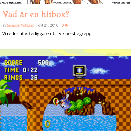
Vad är en hitbox?
av
Samson Wiklund
|
okt 21, 2010
|
3
Vi reder ut ytterliggare ett tv-spelsbegrepp.