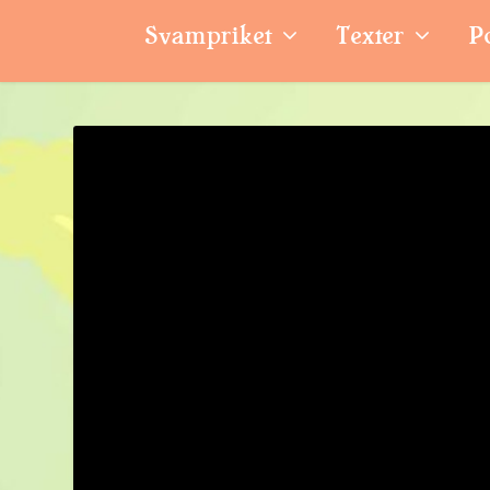
Svampriket
Texter
P