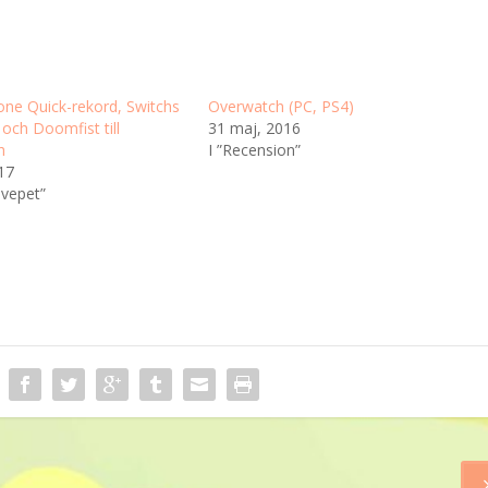
e Quick-rekord, Switchs
Overwatch (PC, PS4)
och Doomfist till
31 maj, 2016
h
I ”Recension”
017
svepet”