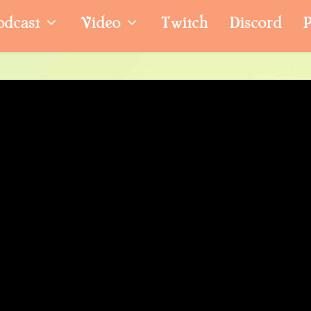
odcast
Video
Twitch
Discord
P