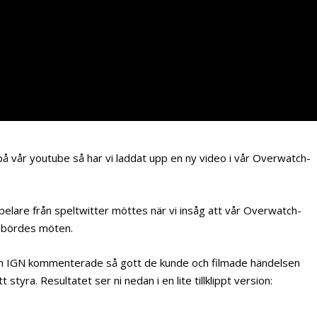
 på vår youtube så har vi laddat upp en ny video i vår Overwatch-
 spelare från speltwitter möttes när vi insåg att vår Overwatch-
inbördes möten.
n IGN kommenterade så gott de kunde och filmade händelsen
styra. Resultatet ser ni nedan i en lite tillklippt version: