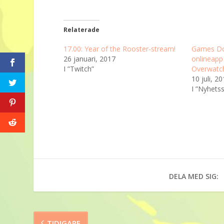
Relaterade
17.00: Year of the Rooster-stream!
Games Don
26 januari, 2017
onlineapp 
I ”Twitch”
Overwatc
10 juli, 2
I ”Nyhets
DELA MED SIG:
TIDIGARE