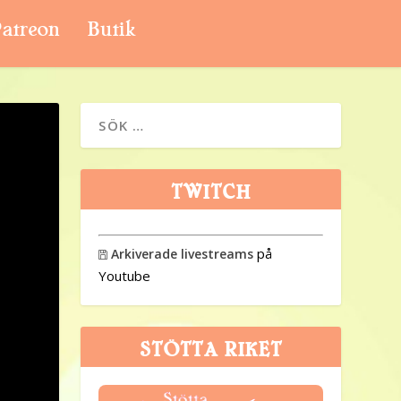
atreon
Butik
TWITCH
på
Arkiverade livestreams

Youtube
STÖTTA RIKET