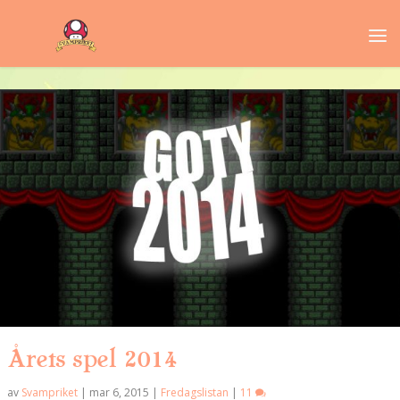
Årets spel 2014
av
Svampriket
|
mar 6, 2015
|
Fredagslistan
|
11