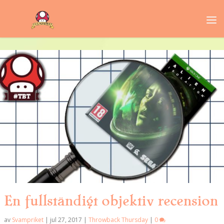
En fullständigt objektiv recension
av
Svampriket
|
jul 27, 2017
|
Throwback Thursday
|
0