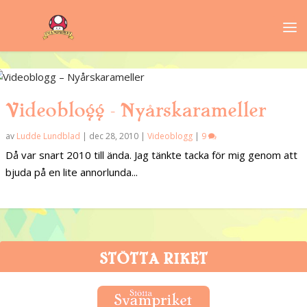
Videoblogg – Nyårskarameller
av
Ludde Lundblad
|
dec 28, 2010
|
Videoblogg
|
9
Då var snart 2010 till ända. Jag tänkte tacka för mig genom att
bjuda på en lite annorlunda...
STÖTTA RIKET