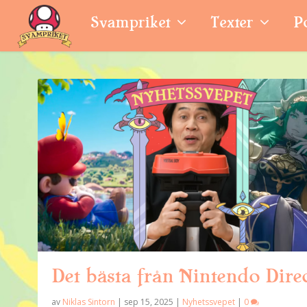
Svampriket
Texter
P
Det bästa från Nintendo Dire
av
Niklas Sintorn
|
sep 15, 2025
|
Nyhetssvepet
|
0