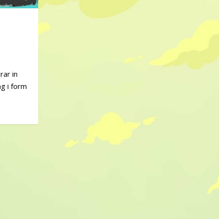
rar in
ng i form