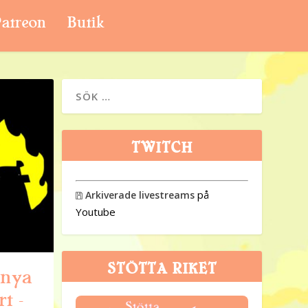
atreon
Butik
TWITCH
på
Arkiverade livestreams

Youtube
STÖTTA RIKET
 nya
t –