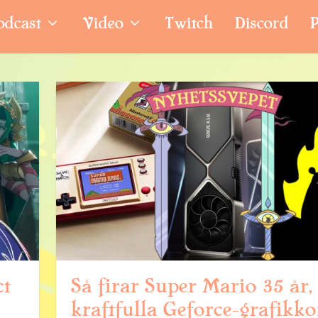
odcast
Video
Twitch
Discord
P
ct
Så firar Super Mario 35 år,
kraftfulla Geforce-grafikkor