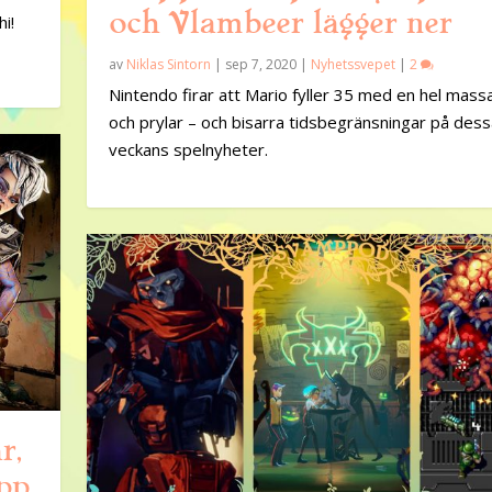
och Vlambeer lägger ner
i!
av
Niklas Sintorn
|
sep 7, 2020
|
Nyhetssvepet
|
2
Nintendo firar att Mario fyller 35 med en hel mass
och prylar – och bisarra tidsbegränsningar på dess
veckans spelnyheter.
r,
upp