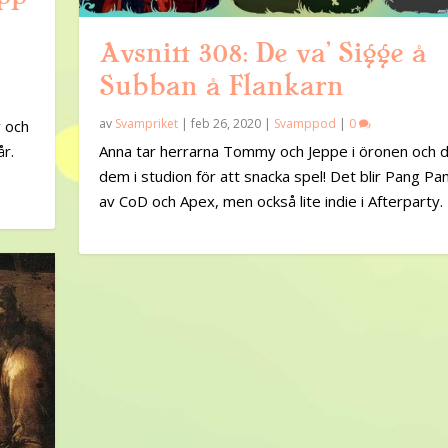
Avsnitt 308: De va’ Sigge å
Subban å Flankarn
av
Svampriket
|
feb 26, 2020
|
Svamppod
|
0
y och
år.
Anna tar herrarna Tommy och Jeppe i öronen och d
dem i studion för att snacka spel! Det blir Pang Pa
av CoD och Apex, men också lite indie i Afterparty.