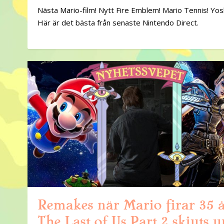
Nästa Mario-film! Nytt Fire Emblem! Mario Tennis! Yosh
Här är det bästa från senaste Nintendo Direct.
Remakes när Mario firar 35 å
The Last of Us Part 2 skjuts 