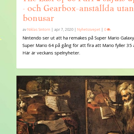
– och Gearbox-anställda utan
bonusar
av
Niklas Sintorn
|
apr 7, 2020
|
Nyhetssvepet
|
0
Nintendo ser ut att ha remakes på Super Mario Galax
Super Mario 64 på gång för att fira att Mario fyller 35 
Här är veckans spelnyheter.