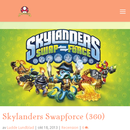
Skylanders Swapforce (360)
av
Ludde Lundblad
|
okt 18, 2013
|
Recension
|
6