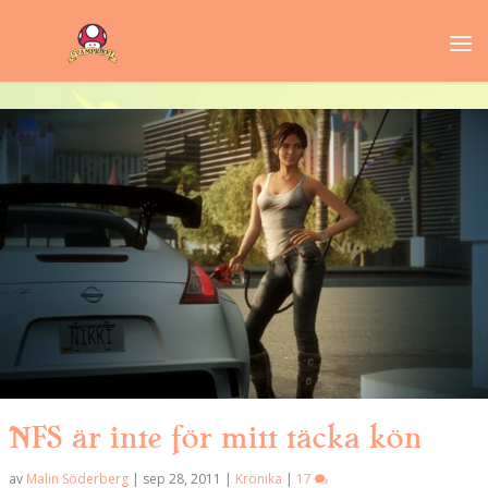
NFS är inte för mitt täcka kön
av
Malin Söderberg
|
sep 28, 2011
|
Krönika
|
17