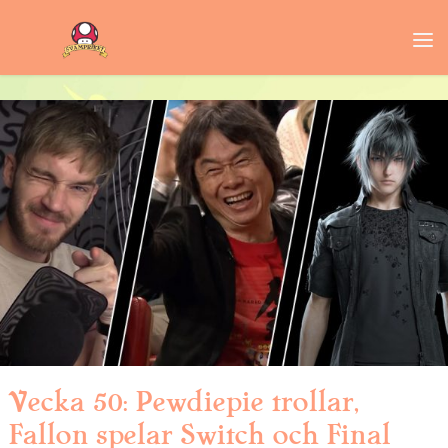
Vecka 50: Pewdiepie trollar,
Fallon spelar Switch och Final