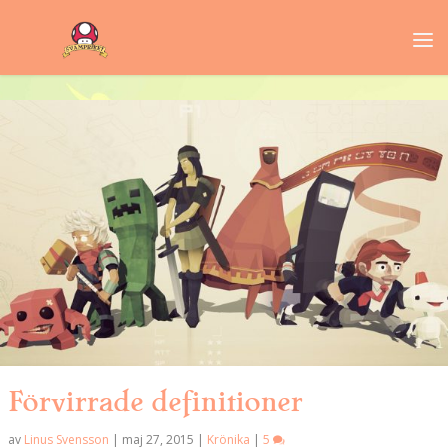
Förvirrade definitioner
av
Linus Svensson
|
maj 27, 2015
|
Krönika
|
5