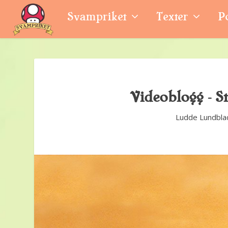
Svampriket
Texter
P
Videoblogg – S
Ludde Lundbla