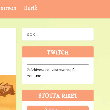
atreon
Butik
TWITCH
på
Arkiverade livestreams

Youtube
STÖTTA RIKET