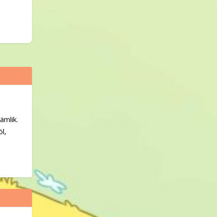
ämlik.
l,