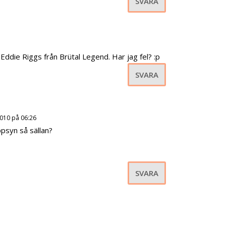
SVARA
 Eddie Riggs från Brütal Legend. Har jag fel? :p
SVARA
2010 på 06:26
psyn så sällan?
SVARA