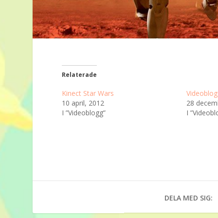
Relaterade
Kinect Star Wars
Videoblog
10 april, 2012
28 decem
I ”Videoblogg”
I ”Videobl
DELA MED SIG: