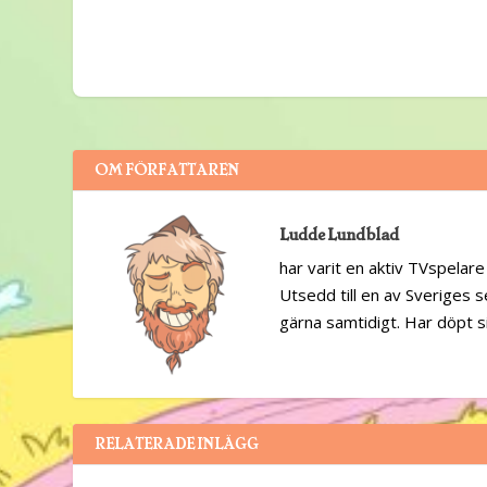
OM FÖRFATTAREN
Ludde Lundblad
har varit en aktiv TVspelare 
Utsedd till en av Sveriges 
gärna samtidigt. Har döpt sin
RELATERADE INLÄGG