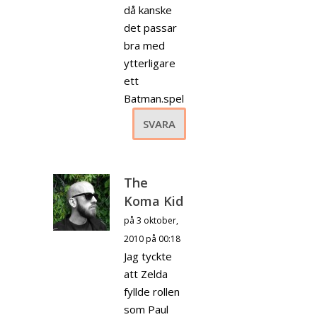
då kanske
det passar
bra med
ytterligare
ett
Batman.spel
SVARA
The
Koma Kid
på 3 oktober,
2010 på 00:18
Jag tyckte
att Zelda
fyllde rollen
som Paul