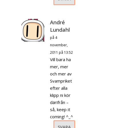
André
Lundahl
på 4
november,
2011 på 13:52
Vill bara ha
mer, mer
och mer av
Svampriket
efter alla
klipp ni kör
därifrån –
så, keep it
coming! ^_^
SVARA