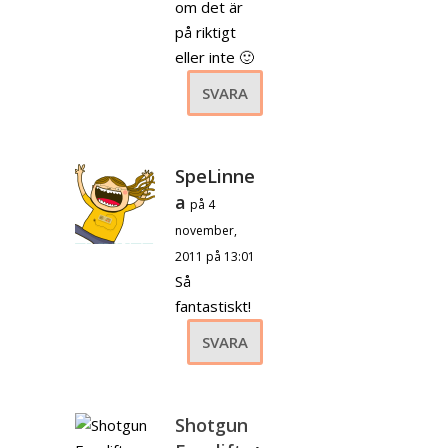
om det är
på riktigt
eller inte 🙂
SVARA
SpeLinne
a
på 4
november,
2011 på 13:01
Så
fantastiskt!
SVARA
Shotgun