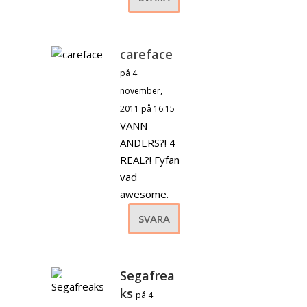
careface
på 4
november,
2011 på 16:15
VANN
ANDERS?! 4
REAL?! Fyfan
vad
awesome.
SVARA
Segafrea
ks
på 4