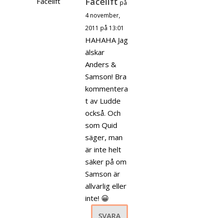
Facelift
på
4 november,
2011 på 13:01
HAHAHA Jag
älskar
Anders &
Samson! Bra
kommentera
t av Ludde
också. Och
som Quid
säger, man
är inte helt
säker på om
Samson är
allvarlig eller
inte! 😀
SVARA