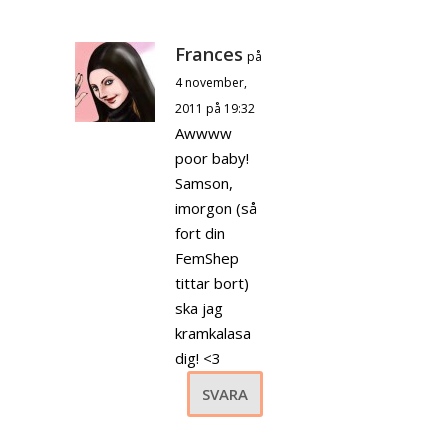
Frances
på
4 november,
2011 på 19:32
Awwww
poor baby!
Samson,
imorgon (så
fort din
FemShep
tittar bort)
ska jag
kramkalasa
dig! <3
SVARA