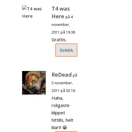
T4 was
Here
på 4
november,
2011 på 19:38
Grattis.
SVARA
ReDead
på
5 november,
2011 på 02:18
Haha,
roligaste
klippet
hittills, helt
klart! 😀