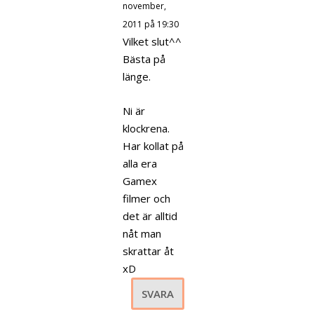
november,
2011 på 19:30
Vilket slut^^
Bästa på
länge.
Ni är
klockrena.
Har kollat på
alla era
Gamex
filmer och
det är alltid
nåt man
skrattar åt
xD
SVARA