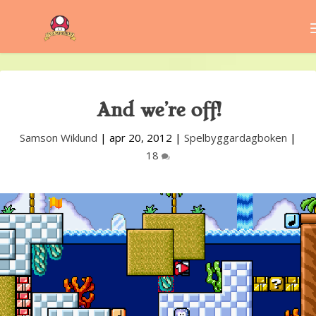
And we’re off!
Samson Wiklund
|
apr 20, 2012
|
Spelbyggardagboken
|
18