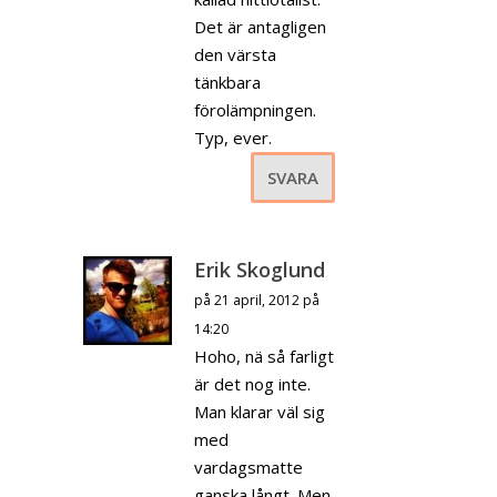
Det är antagligen
den värsta
tänkbara
förolämpningen.
Typ, ever.
SVARA
Erik Skoglund
på 21 april, 2012 på
14:20
Hoho, nä så farligt
är det nog inte.
Man klarar väl sig
med
vardagsmatte
ganska långt. Men