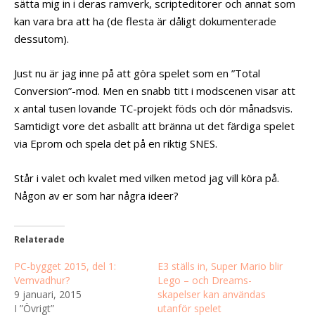
sätta mig in i deras ramverk, scripteditorer och annat som
kan vara bra att ha (de flesta är dåligt dokumenterade
dessutom).
Just nu är jag inne på att göra spelet som en ”Total
Conversion”-mod. Men en snabb titt i modscenen visar att
x antal tusen lovande TC-projekt föds och dör månadsvis.
Samtidigt vore det asballt att bränna ut det färdiga spelet
via Eprom och spela det på en riktig SNES.
Står i valet och kvalet med vilken metod jag vill köra på.
Någon av er som har några ideer?
Relaterade
PC-bygget 2015, del 1:
E3 ställs in, Super Mario blir
Vemvadhur?
Lego – och Dreams-
9 januari, 2015
skapelser kan användas
I ”Övrigt”
utanför spelet