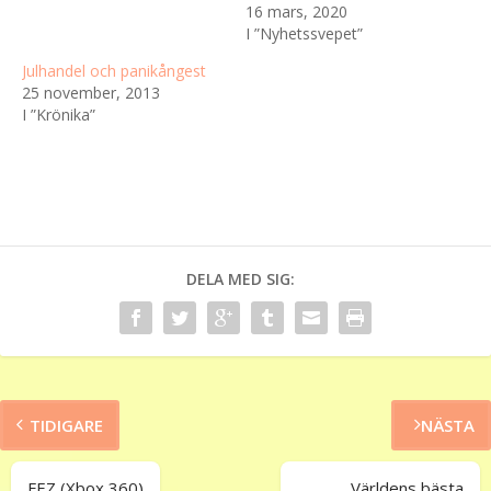
16 mars, 2020
I ”Nyhetssvepet”
Julhandel och panikångest
25 november, 2013
I ”Krönika”
DELA MED SIG:
TIDIGARE
NÄSTA
FEZ (Xbox 360)
Världens bästa