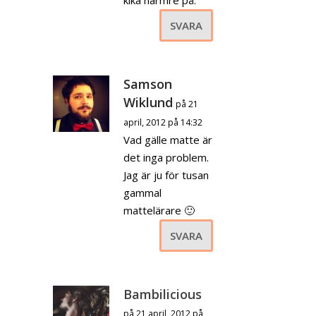
SVARA
Samson
Wiklund
på 21
april, 2012 på 14:32
Vad gälle matte är
det inga problem.
Jag är ju för tusan
gammal
mattelärare 🙂
SVARA
Bambilicious
på 21 april, 2012 på