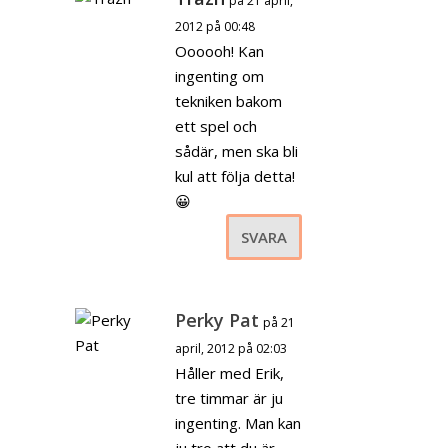
på 21 april,
2012 på 00:48
Oooooh! Kan
ingenting om
tekniken bakom
ett spel och
sådär, men ska bli
kul att följa detta!
😀
SVARA
Perky Pat
på 21
april, 2012 på 02:03
Håller med Erik,
tre timmar är ju
ingenting. Man kan
ju tro att du är