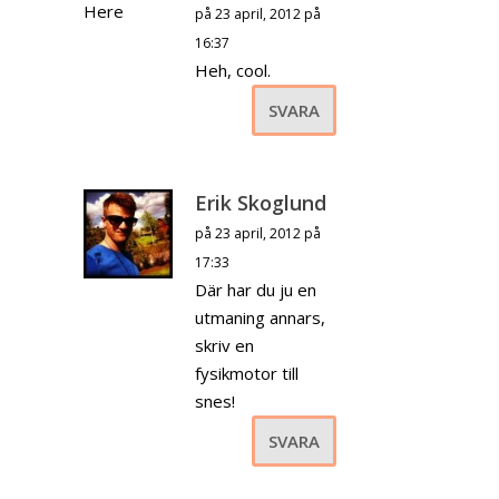
på 23 april, 2012 på
16:37
Heh, cool.
SVARA
Erik Skoglund
på 23 april, 2012 på
17:33
Där har du ju en
utmaning annars,
skriv en
fysikmotor till
snes!
SVARA