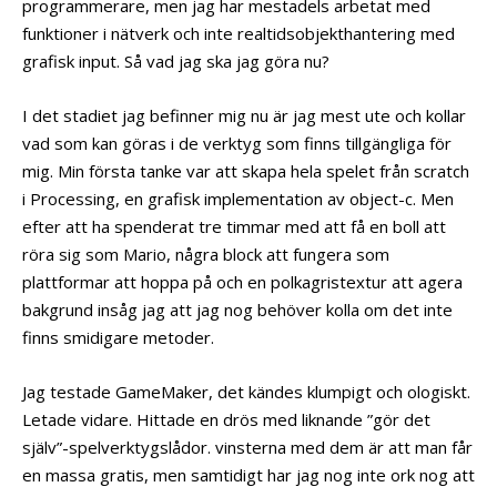
programmerare, men jag har mestadels arbetat med
funktioner i nätverk och inte realtidsobjekthantering med
grafisk input. Så vad jag ska jag göra nu?
I det stadiet jag befinner mig nu är jag mest ute och kollar
vad som kan göras i de verktyg som finns tillgängliga för
mig. Min första tanke var att skapa hela spelet från scratch
i Processing, en grafisk implementation av object-c. Men
efter att ha spenderat tre timmar med att få en boll att
röra sig som Mario, några block att fungera som
plattformar att hoppa på och en polkagristextur att agera
bakgrund insåg jag att jag nog behöver kolla om det inte
finns smidigare metoder.
Jag testade GameMaker, det kändes klumpigt och ologiskt.
Letade vidare. Hittade en drös med liknande ”gör det
själv”-spelverktygslådor. vinsterna med dem är att man får
en massa gratis, men samtidigt har jag nog inte ork nog att