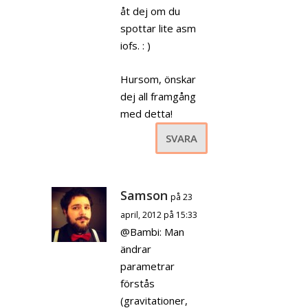
åt dej om du
spottar lite asm
iofs. : )
Hursom, önskar
dej all framgång
med detta!
SVARA
Samson
på 23
april, 2012 på 15:33
@Bambi: Man
ändrar
parametrar
förstås
(gravitationer,