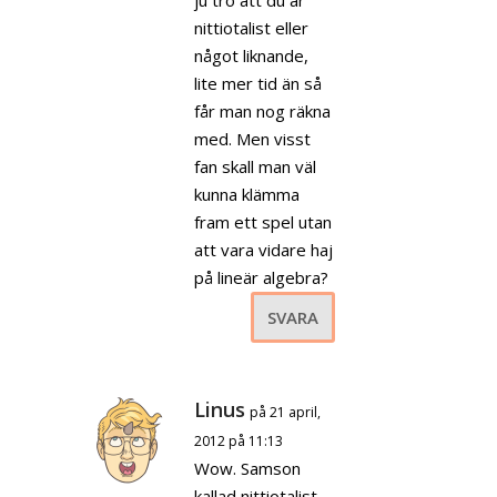
nittiotalist eller
något liknande,
lite mer tid än så
får man nog räkna
med. Men visst
fan skall man väl
kunna klämma
fram ett spel utan
att vara vidare haj
på lineär algebra?
SVARA
Linus
på 21 april,
2012 på 11:13
Wow. Samson
kallad nittiotalist.