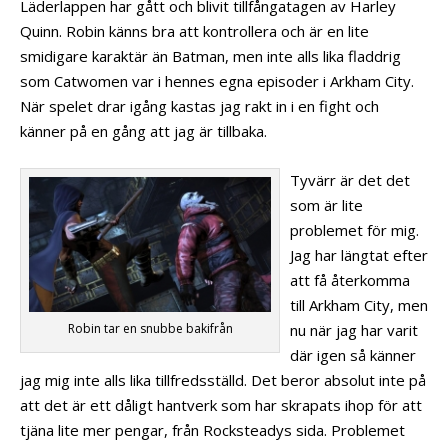
Läderlappen har gått och blivit tillfångatagen av Harley
Quinn. Robin känns bra att kontrollera och är en lite
smidigare karaktär än Batman, men inte alls lika fladdrig
som Catwomen var i hennes egna episoder i Arkham City.
När spelet drar igång kastas jag rakt in i en fight och
känner på en gång att jag är tillbaka.
Tyvärr är det det
som är lite
problemet för mig.
Jag har längtat efter
att få återkomma
till Arkham City, men
nu när jag har varit
Robin tar en snubbe bakifrån
där igen så känner
jag mig inte alls lika tillfredsställd. Det beror absolut inte på
att det är ett dåligt hantverk som har skrapats ihop för att
tjäna lite mer pengar, från Rocksteadys sida. Problemet