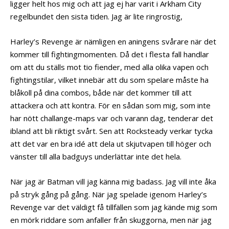
ligger helt hos mig och att jag ej har varit i Arkham City
regelbundet den sista tiden. Jag är lite ringrostig,
Harley’s Revenge är nämligen en aningens svårare när det
kommer till fightingmomenten. Då det i flesta fall handlar
om att du ställs mot tio fiender, med alla olika vapen och
fightingstilar, vilket innebär att du som spelare måste ha
blåkoll på dina combos, både när det kommer till att
attackera och att kontra. För en sådan som mig, som inte
har nött challange-maps var och varann dag, tenderar det
ibland att bli riktigt svårt. Sen att Rocksteady verkar tycka
att det var en bra idé att dela ut skjutvapen till höger och
vänster till alla badguys underlättar inte det hela.
När jag är Batman vill jag känna mig badass. Jag vill inte åka
på stryk gång på gång. När jag spelade igenom Harley’s
Revenge var det väldigt få tillfällen som jag kände mig som
en mörk riddare som anfaller från skuggorna, men när jag