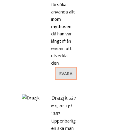
försöka
använda allt
inom
mythosen
då han var
långt ifrån
ensam att
utveckla
den.
SVARA
Drazjk
på 7
maj, 2013 på
13:57
Uppenbarlig
en ska man