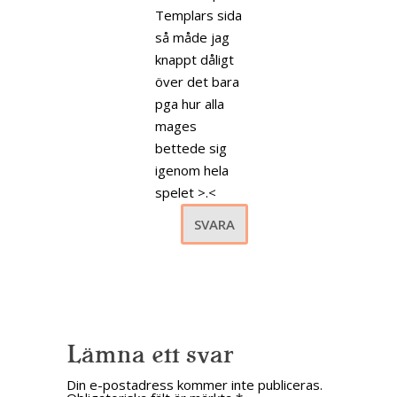
Templars sida
så måde jag
knappt dåligt
över det bara
pga hur alla
mages
bettede sig
igenom hela
spelet >.<
SVARA
Lämna ett svar
Din e-postadress kommer inte publiceras.